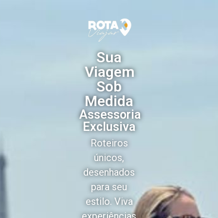
Sua
Viagem
Sob
Medida
Assessoria
Exclusiva
Roteiros
únicos,
desenhados
para seu
estilo. Viva
experiências