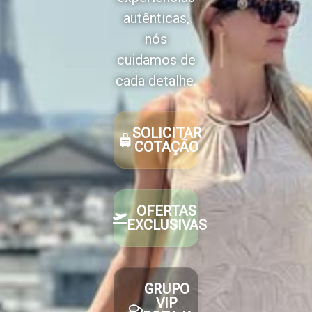
autênticas,
nós
cuidamos de
cada detalhe.
SOLICITAR
COTAÇÃO
OFERTAS
EXCLUSIVAS
GRUPO
VIP