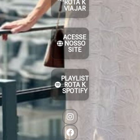
ROTA K
VIAJAR
ACESSE
NOSSO
SITE
PLAYLIST
ROTA K
SPOTIFY